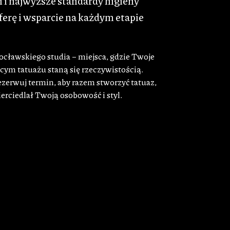
 i najwyższe standardy higieny
erę i wsparcie na każdym etapie
cławskiego studia – miejsca, gdzie Twoje
cym tatuażu staną się rzeczywistością.
rezerwuj termin, aby razem stworzyć tatuaz,
erciedlał Twoją osobowość i styl.