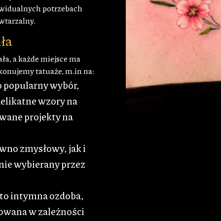
ywidualnych potrzebach
owtarzalny.
ała
ała, a każde miejsce ma
konujemy tatuaże, m.in na:
o popularny wybór,
elikatne wzory na
owane projekty na
ówno zmysłowy, jak i
tnie wybierany przez
 to intymna ozdoba,
nowana w zależności