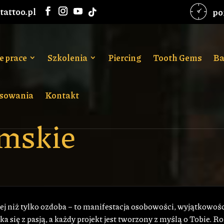
attoo.pl
pon
e prace
Szkolenia
Piercing
Tooth Gems
Ba
sowania
Kontakt
mskie
j niż tylko ozdoba – to manifestacja osobowości, wyjątkowości,
a się z pasją, a każdy projekt jest tworzony z myślą o Tobie. R