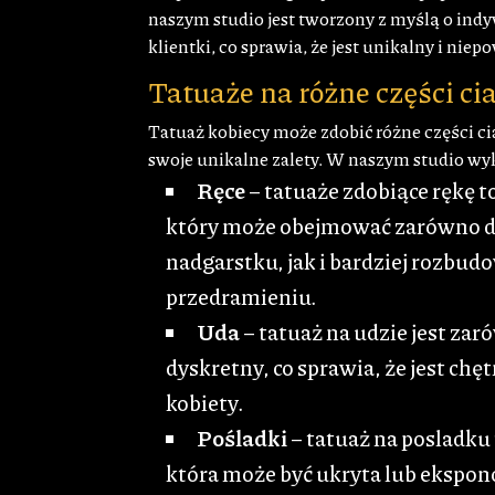
naszym studio jest tworzony z myślą o ind
klientki, co sprawia, że jest unikalny i niep
Tatuaże na różne części ci
Tatuaż kobiecy może zdobić różne części ci
swoje unikalne zalety. W naszym studio wy
Ręce
– tatuaże zdobiące rękę t
który może obejmować zarówno d
nadgarstku, jak i bardziej rozbud
przedramieniu.
Uda
– tatuaż na udzie jest zar
dyskretny, co sprawia, że jest chę
kobiety.
Pośladki
– tatuaż na posladku
która może być ukryta lub ekspo