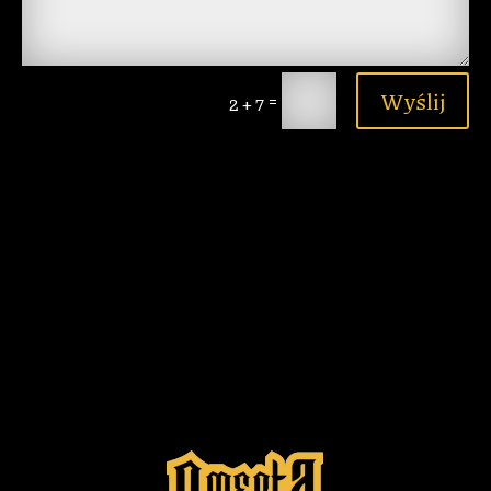
Wyślij
=
2 + 7