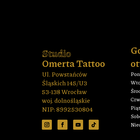
G
Studio
Omerta Tattoo
ot
Ul. Powstańców
Poni
Śląskich 145/U3
Wtor
53-138 Wrocław
Środ
Czwa
woj. dolnośląskie
Piąt
NIP: 8992530804
Sobo
Nie