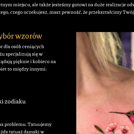
ym miejscu, ale także jesteśmy gotowi na duże realizacje odwa
tego, czego oczekujesz, masz pewność, że przekształcimy Twój
wybór wzorów
r dla osób ceniących
żu specjalizują się w
ądają pięknie i kobieco na
biet to między innymi:
ki zodiaku
e ma problemu. Tatuujemy
Każdy tatuaż damski w