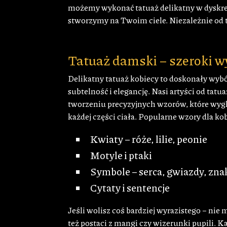
możemy wykonać tatuaż delikatny w dyskretn
stworzymy na Twoim ciele. Niezależnie od 
Tatuaż damski – szeroki 
Delikatny tatuaż kobiecy to doskonały wybó
subtelność i elegancję. Nasi artyści od tatua
tworzeniu precyzyjnych wzorów, które wygl
każdej części ciała. Popularne wzory dla ko
Kwiaty – róże, lilie, peonie
Motyle i ptaki
Symbole – serca, gwiazdy, zna
Cytaty i sentencje
Jeśli wolisz coś bardziej wyrazistego – ni
też postaci z mangi czy wizerunki pupili. 