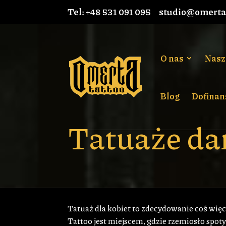
Tel: +48 531 091 095
studio@omertat
O nas
Nasz
Blog
Dofinan
Tatuaże da
Tatuaż dla kobiet to zdecydowanie coś więce
Tattoo jest miejscem, gdzie rzemiosło spotyk