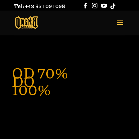
Tel: +48 531 091 095
OD 70%
DO
100%